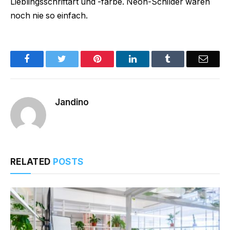
Lieblingsschriftart und -farbe. Neon-Schilder waren
noch nie so einfach.
Facebook
Twitter
Pinterest
LinkedIn
Tumblr
Email
Jandino
RELATED
POSTS