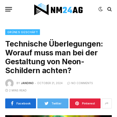
GRÜNES GESCHÄFT
Technische Überlegungen:
Worauf muss man bei der
Gestaltung von Neon-
Schildern achten?
BY
JANDINO
OCTOBER 21, 2024
NO COMMENTS
2 MINS READ
Facebook
Twitter
Pinterest